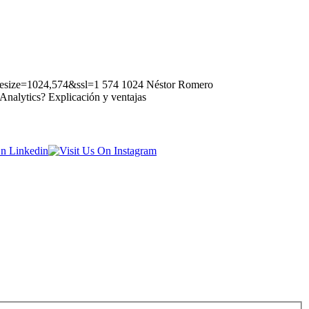
&resize=1024,574&ssl=1
574
1024
Néstor Romero
nalytics? Explicación y ventajas