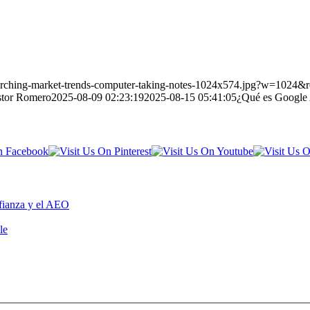
esearching-market-trends-computer-taking-notes-1024x574.jpg?w=1024
tor Romero
2025-08-09 02:23:19
2025-08-15 05:41:05
¿Qué es Google A
fianza y el AEO
le