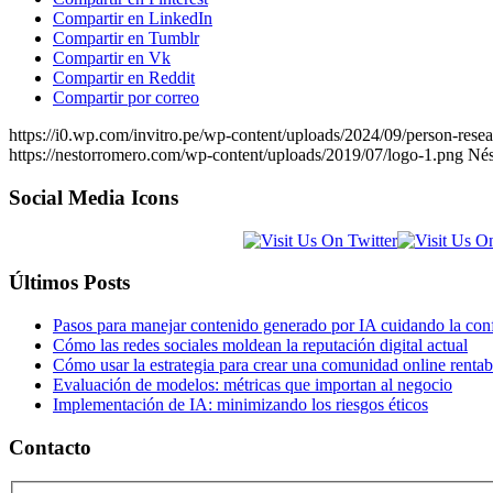
Compartir en LinkedIn
Compartir en Tumblr
Compartir en Vk
Compartir en Reddit
Compartir por correo
https://i0.wp.com/invitro.pe/wp-content/uploads/2024/09/person-r
https://nestorromero.com/wp-content/uploads/2019/07/logo-1.png
Nés
Social Media Icons
Últimos Posts
Pasos para manejar contenido generado por IA cuidando la con
Cómo las redes sociales moldean la reputación digital actual
Cómo usar la estrategia para crear una comunidad online rentab
Evaluación de modelos: métricas que importan al negocio
Implementación de IA: minimizando los riesgos éticos
Contacto