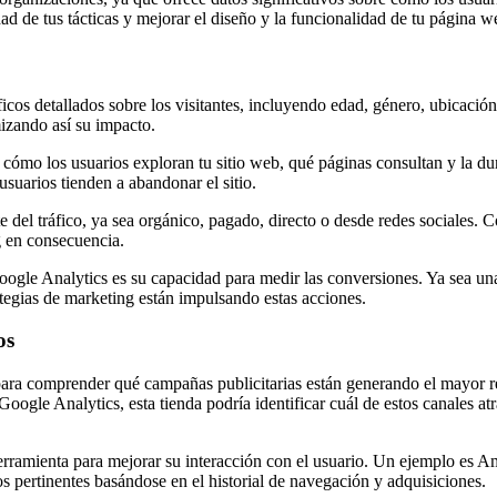
d de tus tácticas y mejorar el diseño y la funcionalidad de tu página we
s detallados sobre los visitantes, incluyendo edad, género, ubicación 
izando así su impacto.
 cómo los usuarios exploran tu sitio web, qué páginas consultan y la d
usuarios tienden a abandonar el sitio.
te del tráfico, ya sea orgánico, pagado, directo o desde redes sociales.
ng en consecuencia.
ogle Analytics es su capacidad para medir las conversiones. Ya sea una
ategias de marketing están impulsando estas acciones.
os
ra comprender qué campañas publicitarias están generando el mayor re
e Analytics, esta tienda podría identificar cuál de estos canales atra
erramienta para mejorar su interacción con el usuario. Un ejemplo es Am
s pertinentes basándose en el historial de navegación y adquisiciones.