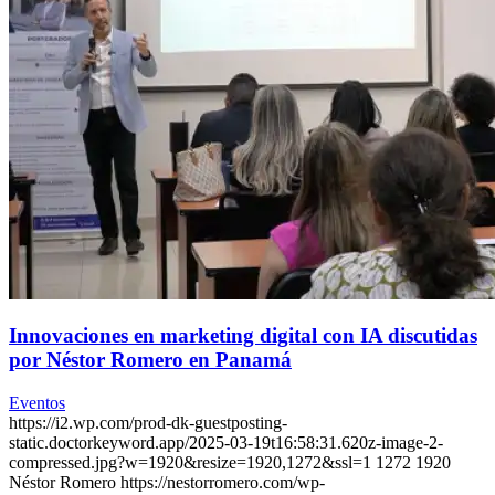
Innovaciones en marketing digital con IA discutidas
por Néstor Romero en Panamá
Eventos
https://i2.wp.com/prod-dk-guestposting-
static.doctorkeyword.app/2025-03-19t16:58:31.620z-image-2-
compressed.jpg?w=1920&resize=1920,1272&ssl=1
1272
1920
Néstor Romero
https://nestorromero.com/wp-