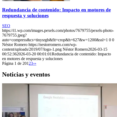
Redundancia de contenido: Impacto en motores de
respuesta y soluciones
SEO
https://i1.wp.com/images.pexels.com/photos/7679755/pexels-photo-
7679755.jpeg?
auto=compress&cs=tinysrgb&fit=crop&h=627&w=1200&ssl=1
0
0
Néstor Romero
https://nestorromero.com/wp-
content/uploads/2019/07/logo-1.png
Néstor Romero
2026-03-15
00:52:36
2026-03-20 00:01:01
Redundancia de contenido: Impacto
en motores de respuesta y soluciones
Página 1 de 20
1
2
3
›
»
Noticias y eventos