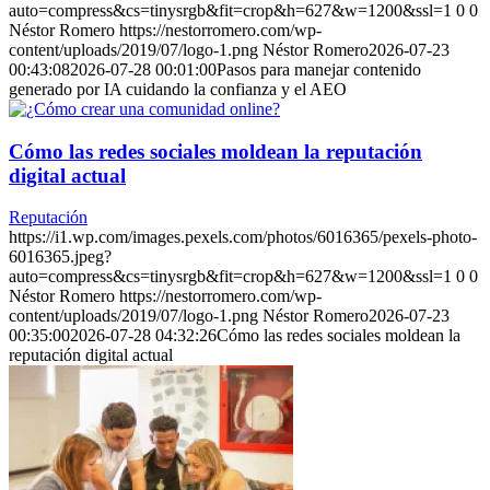
auto=compress&cs=tinysrgb&fit=crop&h=627&w=1200&ssl=1
0
0
Néstor Romero
https://nestorromero.com/wp-
content/uploads/2019/07/logo-1.png
Néstor Romero
2026-07-23
00:43:08
2026-07-28 00:01:00
Pasos para manejar contenido
generado por IA cuidando la confianza y el AEO
Cómo las redes sociales moldean la reputación
digital actual
Reputación
https://i1.wp.com/images.pexels.com/photos/6016365/pexels-photo-
6016365.jpeg?
auto=compress&cs=tinysrgb&fit=crop&h=627&w=1200&ssl=1
0
0
Néstor Romero
https://nestorromero.com/wp-
content/uploads/2019/07/logo-1.png
Néstor Romero
2026-07-23
00:35:00
2026-07-28 04:32:26
Cómo las redes sociales moldean la
reputación digital actual