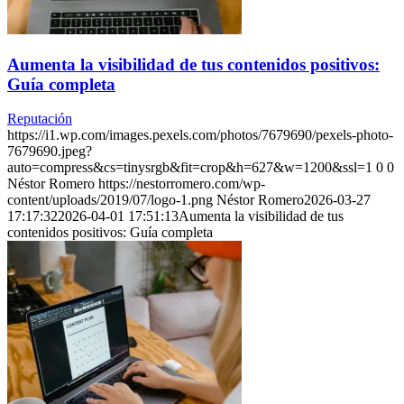
Aumenta la visibilidad de tus contenidos positivos:
Guía completa
Reputación
https://i1.wp.com/images.pexels.com/photos/7679690/pexels-photo-
7679690.jpeg?
auto=compress&cs=tinysrgb&fit=crop&h=627&w=1200&ssl=1
0
0
Néstor Romero
https://nestorromero.com/wp-
content/uploads/2019/07/logo-1.png
Néstor Romero
2026-03-27
17:17:32
2026-04-01 17:51:13
Aumenta la visibilidad de tus
contenidos positivos: Guía completa