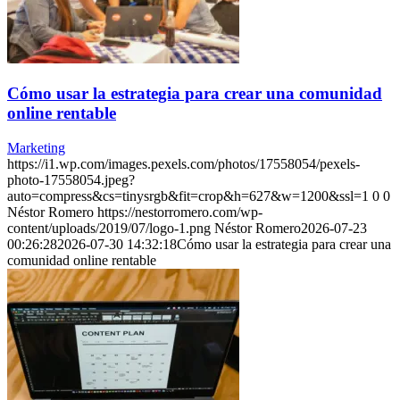
Cómo usar la estrategia para crear una comunidad
online rentable
Marketing
https://i1.wp.com/images.pexels.com/photos/17558054/pexels-
photo-17558054.jpeg?
auto=compress&cs=tinysrgb&fit=crop&h=627&w=1200&ssl=1
0
0
Néstor Romero
https://nestorromero.com/wp-
content/uploads/2019/07/logo-1.png
Néstor Romero
2026-07-23
00:26:28
2026-07-30 14:32:18
Cómo usar la estrategia para crear una
comunidad online rentable