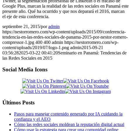
Twitter, la segmentación profesional de LinkedIn o el fracaso de
Google Plus, marcan la realidad de las redes sociales en Panamá este
presente año. Qué ha ocurrido y que nos deparará el 2016, marcan
el eje de esta conferencia.
septiembre 21, 2015
/
por
admin
https://nestorromero.com/wp-content/uploads/2015/09/conferencia-
tendencia-en-las-redes-sociales-de-panama-2015-por-nestor-romero-
compressor-1.jpg
400
400
admin
https://nestorromero.com/wp-
content/uploads/2019/07/logo-1.png
admin
2015-09-21
03:56:28
2025-03-22 00:41:20
Seminario en Panamá: Tendencias de
las Redes Sociales en 2015
Social Media Icons
Últimos Posts
Pasos para manejar contenido generado por IA cuidando la
confianza y el AEO
Cómo las redes sociales moldean la reputación digital actual
Cómo usar la estrategia para crear una comunidad online