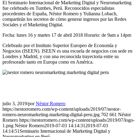
El Seminario Internacional de Marketing Digital y Neuromarketing
fue celebrado en Tumbes, Perú. Reconocidos especialistas
procedentes de España, Néstor Romero y Yulianna Lobach,
compartirán los secretos de cómo generar ingresos por las Redes
Sociales y el Marketing Digital.
Fecha: lunes 16 y martes 17 de abril 2018 Horario: de 9am a 14pm
Celebrado por el Instituto Superior Europeo de Economía y
Negocios (ISEEN). ISEEN es una escuela de negocios con sede en
Londres y Madrid, y con una reconocida trayectoria entre su
profesorado tanto en Europa como en América.
julio 3, 2019
/
por
Néstor Romero
https://nestorromero.com/wp-content/uploads/2019/07/nestor-
romero-neuromarketing-marketing-digital-peru.jpg
702
661
Néstor
Romero
https://nestorromero.com/wp-content/uploads/2019/07/logo-
1.png
Néstor Romero
2019-07-03 14:14:31
2019-07-03
14:14:51
Seminario Internacional de Marketing Digital y
Neuromarketing en Perú