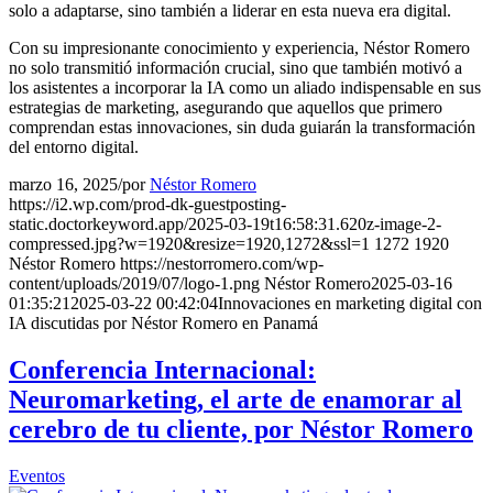
solo a adaptarse, sino también a liderar en esta nueva era digital.
Con su impresionante conocimiento y experiencia, Néstor Romero
no solo transmitió información crucial, sino que también motivó a
los asistentes a incorporar la IA como un aliado indispensable en sus
estrategias de marketing, asegurando que aquellos que primero
comprendan estas innovaciones, sin duda guiarán la transformación
del entorno digital.
marzo 16, 2025
/
por
Néstor Romero
https://i2.wp.com/prod-dk-guestposting-
static.doctorkeyword.app/2025-03-19t16:58:31.620z-image-2-
compressed.jpg?w=1920&resize=1920,1272&ssl=1
1272
1920
Néstor Romero
https://nestorromero.com/wp-
content/uploads/2019/07/logo-1.png
Néstor Romero
2025-03-16
01:35:21
2025-03-22 00:42:04
Innovaciones en marketing digital con
IA discutidas por Néstor Romero en Panamá
Conferencia Internacional:
Neuromarketing, el arte de enamorar al
cerebro de tu cliente, por Néstor Romero
Eventos