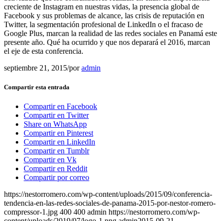
creciente de Instagram en nuestras vidas, la presencia global de
Facebook y sus problemas de alcance, las crisis de reputación en
Twitter, la segmentación profesional de LinkedIn o el fracaso de
Google Plus, marcan la realidad de las redes sociales en Panamá este
presente año. Qué ha ocurrido y que nos deparará el 2016, marcan
el eje de esta conferencia.
septiembre 21, 2015
/
por
admin
Compartir esta entrada
Compartir en Facebook
Compartir en Twitter
Share on WhatsApp
Compartir en Pinterest
Compartir en LinkedIn
Compartir en Tumblr
Compartir en Vk
Compartir en Reddit
Compartir por correo
https://nestorromero.com/wp-content/uploads/2015/09/conferencia-
tendencia-en-las-redes-sociales-de-panama-2015-por-nestor-romero-
compressor-1.jpg
400
400
admin
https://nestorromero.com/wp-
content/uploads/2019/07/logo-1.png
admin
2015-09-21