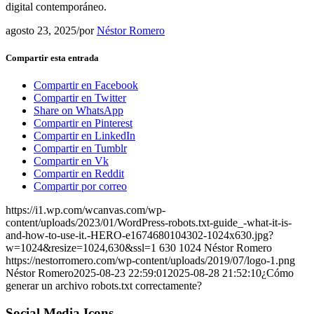
digital contemporáneo.
agosto 23, 2025
/
por
Néstor Romero
Compartir esta entrada
Compartir en Facebook
Compartir en Twitter
Share on WhatsApp
Compartir en Pinterest
Compartir en LinkedIn
Compartir en Tumblr
Compartir en Vk
Compartir en Reddit
Compartir por correo
https://i1.wp.com/wcanvas.com/wp-
content/uploads/2023/01/WordPress-robots.txt-guide_-what-it-is-
and-how-to-use-it.-HERO-e1674680104302-1024x630.jpg?
w=1024&resize=1024,630&ssl=1
630
1024
Néstor Romero
https://nestorromero.com/wp-content/uploads/2019/07/logo-1.png
Néstor Romero
2025-08-23 22:59:01
2025-08-28 21:52:10
¿Cómo
generar un archivo robots.txt correctamente?
Social Media Icons